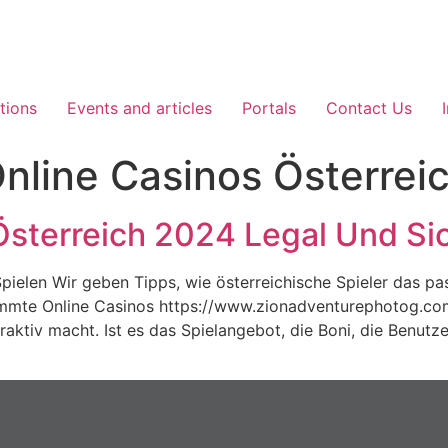
tions
Events and articles
Portals
Contact Us
nline Casinos Österrei
Österreich 2024 Legal Und Sic
pielen Wir geben Tipps, wie österreichische Spieler das pa
mmte Online Casinos https://www.zionadventurephotog.com
traktiv macht. Ist es das Spielangebot, die Boni, die Benut
er :
Co