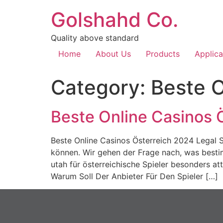
Golshahd Co.
Quality above standard
Home
About Us
Products
Applica
Category:
Beste O
Beste Online Casinos 
Beste Online Casinos Österreich 2024 Legal S
können. Wir gehen der Frage nach, was besti
utah für österreichische Spieler besonders at
Warum Soll Der Anbieter Für Den Spieler […]
Quick access
Produc