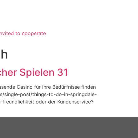
Invited to cooperate
ch
her Spielen 31
ssende Casino für ihre Bedürfnisse finden
/single-post/things-to-do-in-springdale-
zerfreundlichkeit oder der Kundenservice?
ntact us :