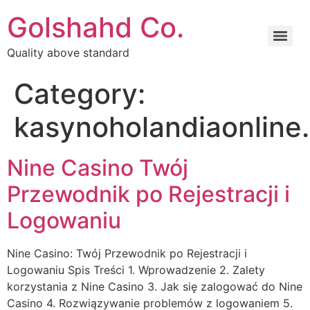
Golshahd Co.
Quality above standard
Category:
kasynoholandiaonline
Nine Casino Twój
Przewodnik po Rejestracji i
Logowaniu
Nine Casino: Twój Przewodnik po Rejestracji i
Logowaniu Spis Treści 1. Wprowadzenie 2. Zalety
korzystania z Nine Casino 3. Jak się zalogować do Nine
Casino 4. Rozwiązywanie problemów z logowaniem 5.