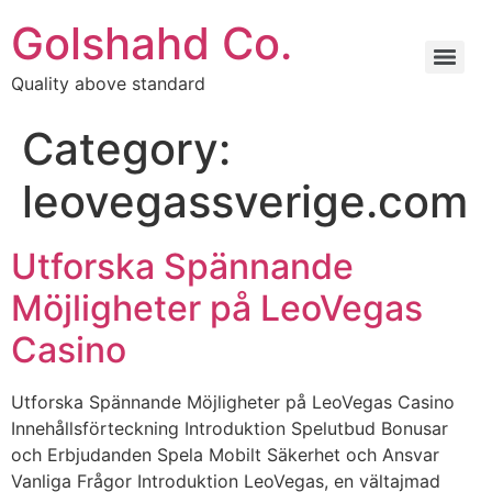
Golshahd Co.
Quality above standard
Category:
leovegassverige.com
Utforska Spännande
Möjligheter på LeoVegas
Casino
Utforska Spännande Möjligheter på LeoVegas Casino
Innehållsförteckning Introduktion Spelutbud Bonusar
och Erbjudanden Spela Mobilt Säkerhet och Ansvar
Vanliga Frågor Introduktion LeoVegas, en vältajmad