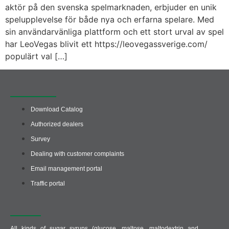
aktör på den svenska spelmarknaden, erbjuder en unik
spelupplevelse för både nya och erfarna spelare. Med
sin användarvänliga plattform och ett stort urval av spel
har LeoVegas blivit ett https://leovegassverige.com/
populärt val […]
Quick access
Download Catalog
Authorized dealers
Survey
Dealing with customer complaints
Email management portal
Traffic portal
Producer :
All kinds of sugar syrups (glucose, maltose, maltodextrin and