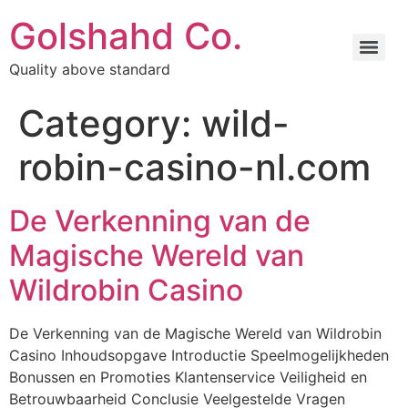
Golshahd Co.
Quality above standard
Category:
wild-
robin-casino-nl.com
De Verkenning van de
Magische Wereld van
Wildrobin Casino
De Verkenning van de Magische Wereld van Wildrobin
Casino Inhoudsopgave Introductie Speelmogelijkheden
Bonussen en Promoties Klantenservice Veiligheid en
Betrouwbaarheid Conclusie Veelgestelde Vragen